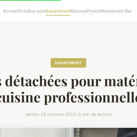
Accueil
Actu
Bon plan
Equipement
Minceur
Produit
Restaurant Bar
EQUIPEMENT
s détachées pour matér
cuisine professionnell
admin
•
26 octobre 2024
•
3 min de lecture