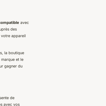
compatible
avec
uprès des
t votre appareil
s, la boutique
a marque et le
r gagner du
sente de
es avec vos