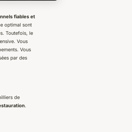
nels fiables et
le optimal sont
. Toutefois, le
tensive. Vous
ipements. Vous
osées par des
lliers de
estauration
.