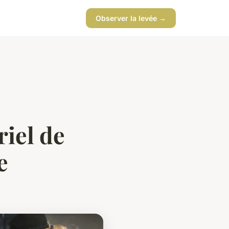
Observer la levée →
iel de
e