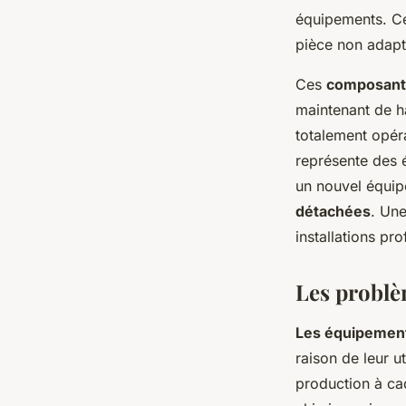
équipements. Ce
pièce non adapt
Ces
composants
maintenant de ha
totalement opéra
représente des é
un nouvel équip
détachées
. Une
installations pro
Les problè
Les équipement
raison de leur ut
production à ca