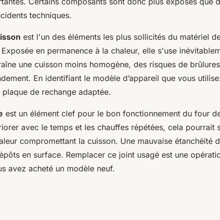
tantes. Certains composants sont donc plus exposés que d
ncidents techniques.
uisson
est l'un des éléments les plus sollicités du matériel d
 Exposée en permanence à la chaleur, elle s'use inévitable
raîne une cuisson moins homogène, des risques de brûlures 
dement. En identifiant le modèle d’appareil que vous utilis
plaque de rechange adaptée.
e
est un élément clef pour le bon fonctionnement du four de 
riorer avec le temps et les chauffes répétées, cela pourrait 
aleur compromettant la cuisson. Une mauvaise étanchéité du
dépôts en surface. Remplacer ce joint usagé est une opérati
us avez acheté un modèle neuf.