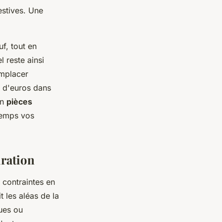
estives. Une
f, tout en
 reste ainsi
emplacer
s d'euros dans
en
pièces
temps vos
uration
 contraintes en
t les aléas de la
ues ou