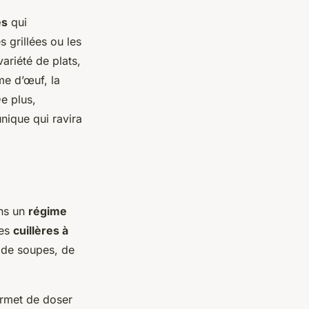
es
qui
 grillées ou les
variété de plats,
me d’œuf, la
e plus,
nique qui ravira
ans un
régime
les
cuillères à
s de soupes, de
rmet de doser