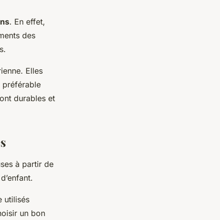
ens
. En effet,
iments des
s.
ienne. Elles
t préférable
ont durables et
es
es à partir de
d’enfant.
 utilisés
hoisir un bon