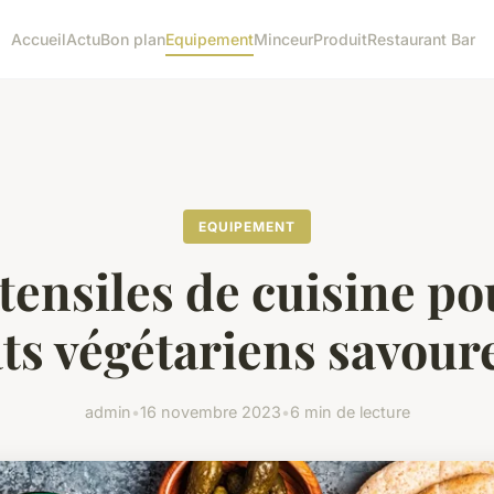
Accueil
Actu
Bon plan
Equipement
Minceur
Produit
Restaurant Bar
EQUIPEMENT
stensiles de cuisine po
ats végétariens savour
admin
•
16 novembre 2023
•
6 min de lecture