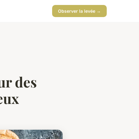
Observer la levée →
ur des
eux