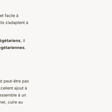
et facile à
ils s’adaptent à
végétariens
, il
égétariennes
.
st peut-être pas
cellent ajout à
ressemble à un
mer, cuire au