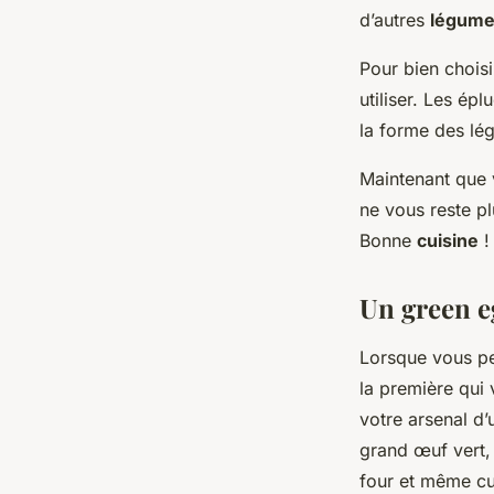
d’autres
légum
Pour bien choisi
utiliser. Les ép
la forme des lé
Maintenant que 
ne vous reste p
Bonne
cuisine
!
Un green e
Lorsque vous p
la première qui 
votre arsenal d’
grand œuf vert, 
four et même cui