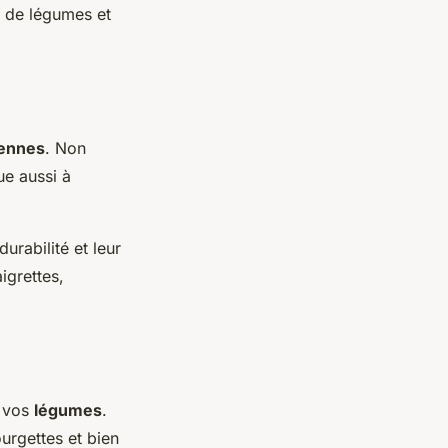
s de légumes et
iennes
. Non
ue aussi à
rabilité et leur
igrettes,
 vos
légumes
.
urgettes et bien