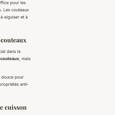
ffice pour les
s. Les couteaux
à aiguiser et à
 couteaux
ial dans la
s
couteaux
, mais
s douce pour
propriétés anti-
ne cuisson