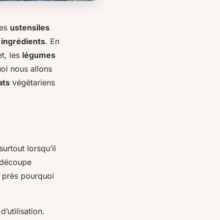
des
ustensiles
s
ingrédients
. En
et, les
légumes
uoi nous allons
ats
végétariens
urtout lorsqu’il
a découpe
 près pourquoi
’utilisation.