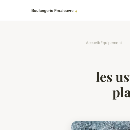
Accueil
›
Equipement
les u
pl