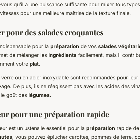
-vous qu’il a une puissance suffisante pour mixer tous type
 vitesses pour une meilleure maîtrise de la texture finale.
er pour des salades croquantes
 indispensable pour la
préparation
de vos
salades végétar
rmet de mélanger les
ingrédients
facilement, mais il contrib
amment votre
plat
.
 verre ou en acier inoxydable sont recommandés pour leur du
oyage. De plus, ils ne réagissent pas avec les acides des vina
 le goût des
légumes
.
ur pour une préparation rapide
eur est un ustensile essentiel pour la
préparation
rapide de
nutes
, vous pouvez éplucher carottes, pommes de terre, co