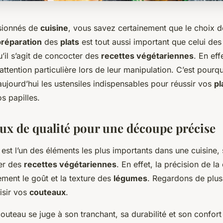
sionnés de
cuisine
, vous savez certainement que le choix 
préparation
des
plats
est tout aussi important que celui de
qu’il s’agit de concocter des
recettes végétariennes
. En eff
attention particulière lors de leur manipulation. C’est pourq
ujourd’hui les ustensiles indispensables pour réussir vos
pl
os papilles.
ux de qualité pour une découpe précise
st l’un des éléments les plus importants dans une cuisine, s
rer des
recettes végétariennes
. En effet, la précision de l
ement le goût et la texture des
légumes
. Regardons de plus
isir vos
couteaux
.
couteau se juge à son tranchant, sa durabilité et son confort d