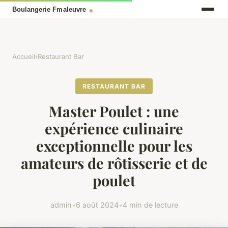
Accueil
›
Restaurant Bar
RESTAURANT BAR
Master Poulet : une
expérience culinaire
exceptionnelle pour les
amateurs de rôtisserie et de
poulet
admin
•
6 août 2024
•
4 min de lecture