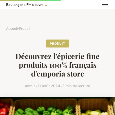
Accueil
›
Produit
PRODUIT
Découvrez l'épicerie fine
produits 100% français
d'emporia store
admin
•
11 août 2024
•
2 min de lecture